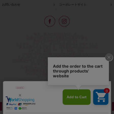
お問い合わせ
コーポレートサイト
東京・青山の路面店をはじめ、
全国の一流ホテルに100以上の直営店舗を
展開するABISTE(アビステ)は、
イタリア、フランス、アメリカなどからインポートした
「大人の遊び心をくすぐる」コスチュームジュエリーを
メインに、時計、バッグ、財布、小物、
レディースウェアや、ここでしか手に入らない
オリジナルアイテムなどを幅広くご用意しています。
公式通販サイトではネックレスやイヤリングをはじめとする
アビステの幅広い商品を取り揃え、
人気ランキングやテレビなどメディア着用商品、
雑誌掲載商品情報を紹介するコンテンツ、
プレゼント包装無料や独自のポイント還元
などのサービスをご提供。
心躍るインポートアクセサリーや時計、小物などで、
お客様の日常をほんの少し豊かにし、
夢やときめきを与えられるよう願っています。
◆ギフトラッピング無料/11,000円以上のご注文で送料無料◆
©ABISTE WEB SHOP