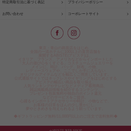
特定商取引法に基づく表記
プライバシーポリシー
お問い合わせ
コーポレートサイト
東京・青山の路面店をはじめ、
全国の一流ホテルに100以上の直営店舗を
展開するABISTE(アビステ)は、
イタリア、フランス、アメリカなどからインポートした
「大人の遊び心をくすぐる」コスチュームジュエリーを
メインに、時計、バッグ、財布、小物、
レディースウェアや、ここでしか手に入らない
オリジナルアイテムなどを幅広くご用意しています。
公式通販サイトではネックレスやイヤリングをはじめとする
アビステの幅広い商品を取り揃え、
人気ランキングやテレビなどメディア着用商品、
雑誌掲載商品情報を紹介するコンテンツ、
プレゼント包装無料や独自のポイント還元
などのサービスをご提供。
心躍るインポートアクセサリーや時計、小物などで、
お客様の日常をほんの少し豊かにし、
夢やときめきを与えられるよう願っています。
◆ギフトラッピング無料/11,000円以上のご注文で送料無料◆
©ABISTE WEB SHOP