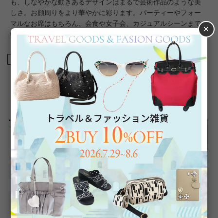
も、しなやかな動きあるデザインはまるで芸術作品のような美
しさ。お顔周りをより華やかに彩ります。パーティーやフォー
マルなお席はもちろん、会食や女子会、カジュアルシーンまで
×
幅広くご利用いただけます。
商品番号
5260010
返品について
Category