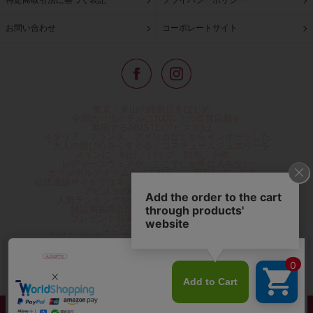
お問い合わせ
コーポレートサイト
東京・青山の路面店をはじめ、
全国の一流ホテルに100以上の直営店舗を
展開するABISTE(アビステ)は、
イタリア、フランス、アメリカなどからインポートした
「大人の遊び心をくすぐる」コスチュームジュエリーを
メインに、時計、バッグ、財布、小物、
レディースウェアや、ここでしか手に入らない
オリジナルアイテムなどを幅広くご用意しています。
公式通販サイトではネックレスやイヤリングをはじめとする
アビステの幅広い商品を取り揃え、
人気ランキングやテレビなどメディア着用商品、
雑誌掲載商品情報を紹介するコンテンツ、
プレゼント包装無料や独自のポイント還元
などのサービスをご提供。
心躍るインポートアクセサリーや時計、小物などで、
お客様の日常をほんの少し豊かにし、
夢やときめきを与えられるよう願っています。
◆ギフトラッピング無料/11,000円以上のご注文で送料無料◆
©ABISTE WEB SHOP