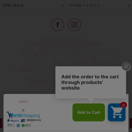
お問い合わせ
コーポレートサイト
東京・青山の路面店をはじめ、
全国の一流ホテルに100以上の直営店舗を
展開するABISTE(アビステ)は、
イタリア、フランス、アメリカなどからインポートした
「大人の遊び心をくすぐる」コスチュームジュエリーを
メインに、時計、バッグ、財布、小物、
レディースウェアや、ここでしか手に入らない
オリジナルアイテムなどを幅広くご用意しています。
公式通販サイトではネックレスやイヤリングをはじめとする
アビステの幅広い商品を取り揃え、
人気ランキングやテレビなどメディア着用商品、
雑誌掲載商品情報を紹介するコンテンツ、
プレゼント包装無料や独自のポイント還元
などのサービスをご提供。
心躍るインポートアクセサリーや時計、小物などで、
お客様の日常をほんの少し豊かにし、
夢やときめきを与えられるよう願っています。
◆ギフトラッピング無料/11,000円以上のご注文で送料無料◆
©ABISTE WEB SHOP