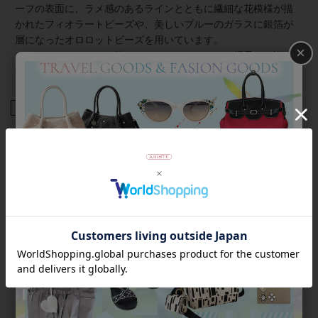
ーフの表面に、ラメ感のあるラインとともに繊細な花模様が描
かれたフィオラートビーズや、美しいブルーのガラスに銀箔が
層になったオロロットビーズを用いています。
×
コートやジャケットの襟やマフラー・ストール、帽子など洋服
や服飾雑貨に付けてカジュアルにお楽しみください。
商品番号
5250012
返品について
Category