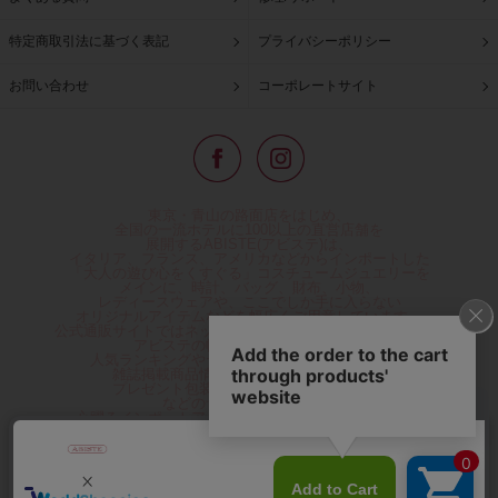
特定商取引法に基づく表記
プライバシーポリシー
お問い合わせ
コーポレートサイト
東京・青山の路面店をはじめ、
全国の一流ホテルに100以上の直営店舗を
展開するABISTE(アビステ)は、
イタリア、フランス、アメリカなどからインポートした
「大人の遊び心をくすぐる」コスチュームジュエリーを
メインに、時計、バッグ、財布、小物、
レディースウェアや、ここでしか手に入らない
オリジナルアイテムなどを幅広くご用意しています。
公式通販サイトではネックレスやイヤリングをはじめとする
アビステの幅広い商品を取り揃え、
人気ランキングやテレビなどメディア着用商品、
雑誌掲載商品情報を紹介するコンテンツ、
プレゼント包装無料や独自のポイント還元
などのサービスをご提供。
心躍るインポートアクセサリーや時計、小物などで、
お客様の日常をほんの少し豊かにし、
夢やときめきを与えられるよう願っています。
◆ギフトラッピング無料/11,000円以上のご注文で送料無料◆