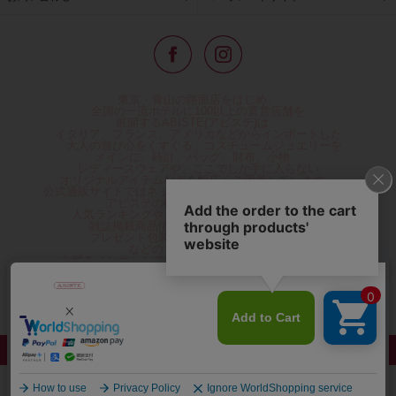
東京・青山の路面店をはじめ、
全国の一流ホテルに100以上の直営店舗を
展開するABISTE(アビステ)は、
イタリア、フランス、アメリカなどからインポートした
「大人の遊び心をくすぐる」コスチュームジュエリーを
メインに、時計、バッグ、財布、小物、
レディースウェアや、ここでしか手に入らない
オリジナルアイテムなどを幅広くご用意しています。
公式通販サイトではネックレスやイヤリングをはじめとする
アビステの幅広い商品を取り揃え、
人気ランキングやテレビなどメディア着用商品、
雑誌掲載商品情報を紹介するコンテンツ、
プレゼント包装無料や独自のポイント還元
などのサービスをご提供。
心躍るインポートアクセサリーや時計、小物などで、
お客様の日常をほんの少し豊かにし、
夢やときめきを与えられるよう願っています。
◆ギフトラッピング無料/11,000円以上のご注文で送料無料◆
©ABISTE WEB SHOP