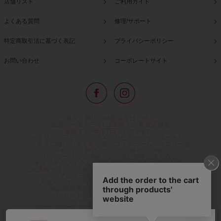
店舗リスト
ご利用ガイド
よくある質問
修理/サポート
特定商取引法に基づく表記
プライバシーポリシー
お問い合わせ
コーポレートサイト
東京・青山の路面店をはじめ、
全国の一流ホテルに100以上の直営店舗を
展開するABISTE(アビステ)は、
イタリア、フランス、アメリカなどからインポートした
「大人の遊び心をくすぐる」コスチュームジュエリーを
メインに、時計、バッグ、財布、小物、
レディースウェアや、ここでしか手に入らない
オリジナルアイテムなどを幅広くご用意しています。
公式通販サイトではネックレスやイヤリングをはじめとする
アビステの幅広い商品を取り揃え、
人気ランキングやテレビなどメディア着用商品、
雑誌掲載商品情報を紹介するコンテンツ、
プレゼント包装無料や独自のポイント還元
などのサービスをご提供。
心躍るインポートアクセサリーや時計、小物などで、
お客様の日常をほんの少し豊かにし、
夢やときめきを与えられるよう願っています。