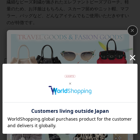
繊細なビーズ刺繍が施されたエレファントビーズブローチ。軽
量のため、お洋服はもちろん、スカーフ留めやニット帽、マフ
ラー、バッグなど、どんなアイテムでもご使用いただきやすい
のが特徴です。
×
★雑誌掲載アイテム★
素敵なあの人7月号
商品番号
5241031
返品について