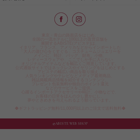
東京・青山の路面店をはじめ、
全国の一流ホテルに100以上の直営店舗を
展開するABISTE(アビステ)は、
イタリア、フランス、アメリカなどからインポートした
「大人の遊び心をくすぐる」コスチュームジュエリーを
メインに、時計、バッグ、財布、小物、
レディースウェアや、ここでしか手に入らない
オリジナルアイテムなどを幅広くご用意しています。
公式通販サイトではネックレスやイヤリングをはじめとする
アビステの幅広い商品を取り揃え、
人気ランキングやテレビなどメディア着用商品、
雑誌掲載商品情報を紹介するコンテンツ、
プレゼント包装無料や独自のポイント還元
などのサービスをご提供。
心躍るインポートアクセサリーや時計、小物などで、
お客様の日常をほんの少し豊かにし、
夢やときめきを与えられるよう願っています。
◆ギフトラッピング無料/11,000円以上のご注文で送料無料◆
©ABISTE WEB SHOP