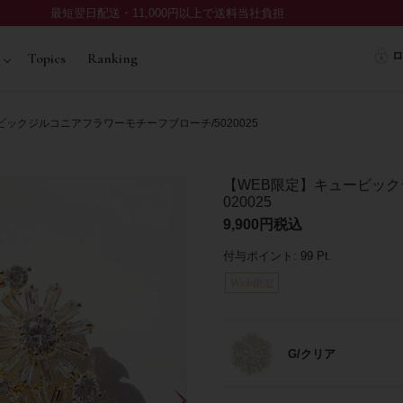
最短翌日配送・11,000円以上で送料当社負担
ロ
Topics
Ranking
ックジルコニアフラワーモチーフブローチ/5020025
【WEB限定】キュービック
020025
9,900
税込
付与ポイント:
99
Pt.
G/クリア