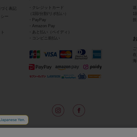
・クレジットカード
送
基づく表記
（1回/分割/リボ払い）
1
リシー
・PayPay
担
・Amazon Pay
・あと払い（ペイディ）
イト
・コンビニ前払い
ご
在
海
路面店をはじめ全国の一流ホテルに100以上の直営店舗を展開するABISTE(
アメリカなどからインポートした「大人の遊び心をくすぐる」コスチューム
物、レディースウェアや、ここでしか手に入らないオリジナルアイテムなどを