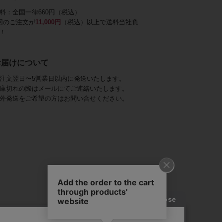
料：全国一律660円（税込）
回のご注文が
11,000円
（税込）以上で送料当社負
！
お届けについて
注文翌日〜5営業日以内に発送いたします。
庫切れの際はメールにてご連絡いたします。
外発送をご希望の方はお問い合せください。
アビステ)は、
ジュエリーをメインに、
幅広くご用意しています。