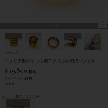
ベッコウ
ベッコウ
イタリア製ベッコウ柄アクリル開閉式バングル
¥
19,800
税込
付与ポイント:
198
Pt.
送料込
カラー
選択してください