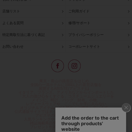
店舗リスト
ご利用ガイド
よくある質問
修理/サポート
特定商取引法に基づく表記
プライバシーポリシー
お問い合わせ
コーポレートサイト
東京・青山の路面店をはじめ、
全国の一流ホテルに100以上の直営店舗を
展開するABISTE(アビステ)は、
イタリア、フランス、アメリカなどからインポートした
「大人の遊び心をくすぐる」コスチュームジュエリーを
メインに、時計、バッグ、財布、小物、
レディースウェアや、ここでしか手に入らない
オリジナルアイテムなどを幅広くご用意しています。
公式通販サイトではネックレスやイヤリングをはじめとする
アビステの幅広い商品を取り揃え、
人気ランキングやテレビなどメディア着用商品、
雑誌掲載商品情報を紹介するコンテンツ、
プレゼント包装無料や独自のポイント還元
などのサービスをご提供。