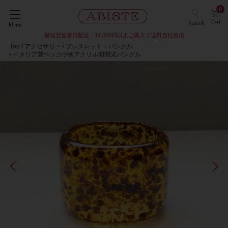
0
Cart
Search
Menu
最短翌営業日配送・11,000円以上ご購入で送料当社負担
Top
アクセサリー
ブレスレット・バングル
イタリア製ベッコウ柄アクリル開閉式バングル