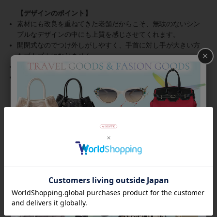
素材にも改良を重ねてきた老舗だからこそ、無駄のないシン
プルなデザインの中にも上質を感じさせてくれます。
開閉式なのでつけ外しがしやすく、手首に対し手が大きい方
×
もブカブカになりません。
色や柄の出方には個体差があり、それも楽しみの一つ。
装飾が無いので汗や多少の水分に神経質にならずに着けられ
ます。
商品番号
4260036
返品について