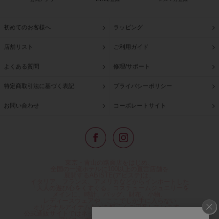
初めてのお客様へ
ラッピング
店舗リスト
ご利用ガイド
よくある質問
修理/サポート
特定商取引法に基づく表記
プライバシーポリシー
お問い合わせ
コーポレートサイト
東京・青山の路面店をはじめ、
全国の一流ホテルに100以上の直営店舗を
展開するABISTE(アビステ)は、
イタリア、フランス、アメリカなどからインポートした
「大人の遊び心をくすぐる」コスチュームジュエリーを
メインに、時計、バッグ、財布、小物、
レディースウェアや、ここでしか手に入らない
オリジナルアイテムなどを幅広くご用意しています。
公式通販サイトではネックレスやイヤリングをはじめとする