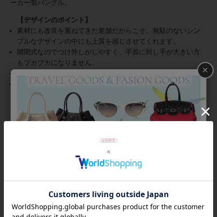
ーカー製バングル。
素材にも改良を重ねてきた老舗だからこそ、無駄のないシン
プルなデザインの中にも上質を感じさせてくれます。
開閉式なのでつけ外しがしやすく、手首に対し手が大きい方
もブカブカになりません。
×
モードで抜け感のあるバイカラー＆アシンメトリーな形状。
装飾が無いので汗や多少の水分に神経質にならずに着けられ
ます。
※防水性や耐湿性を謳った商品ではございません。ご使用後は柔ら
かい乾いた布で拭いて日陰で保管してください。
商品番号
4260035
返品について