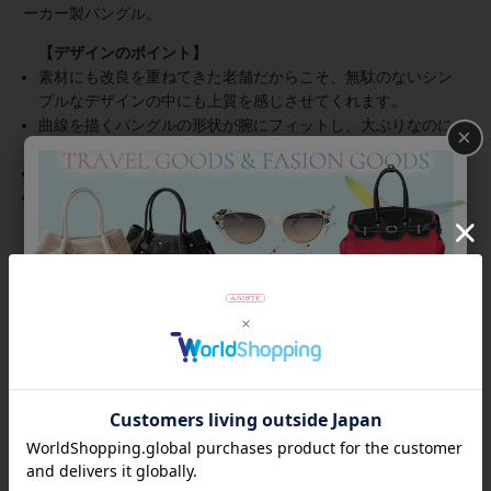
ーカー製バングル。
素材にも改良を重ねてきた老舗だからこそ、無駄のないシン
プルなデザインの中にも上質を感じさせてくれます。
曲線を描くバングルの形状が腕にフィットし、大ぶりなのに
×
違和感を感じない着け心地。
色や柄の出方には個体差があり、それも楽しみの一つ。
装飾が無いので汗や多少の水分に神経質にならずに着けられ
ます。
商品番号
4260034
返品について