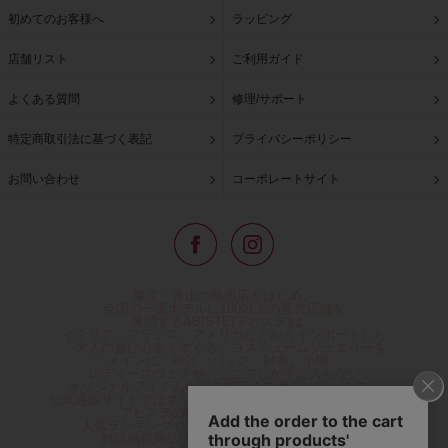
初めてのお客様へ
ラッピング
店舗リスト
ご利用ガイド
よくある質問
修理/サポート
特定商取引法に基づく表記
プライバシーポリシー
お問い合わせ
コーポレートサイト
東京・青山の路面店をはじめ、
全国の一流ホテルに100以上の直営店舗を
展開するABISTE(アビステ)は、
イタリア、フランス、アメリカなどからインポートした
「大人の遊び心をくすぐる」コスチュームジュエリーを
メインに、時計、バッグ、財布、小物、
レディースウェアや、ここでしか手に入らない
オリジナルアイテムなどを幅広くご用意しています。
公式通販サイトではネックレスやイヤリングをはじめとする
アビステの幅広い商品を取り揃え、
人気ランキングやテレビなどメディア着用商品、
雑誌掲載商品情報を紹介するコンテンツ、