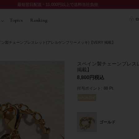
最短翌日配送・11,000円以上で送料当社負担
ロ
Topics
Ranking
ン製チェーンブレスレット(アレルゲンフリーメッキ)【VERY 掲載】
スペイン製チェーンブレスレ
掲載】
8,800
税込
付与ポイント:
88
Pt.
ゴールド