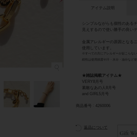
アイテム説明
シンプルながらも個性のある
見えするので使い勝手の良い
金属アレルギーの原因となる
使用しています。
※すべての方にアレルギーが起こらな
続性は使用頻度や汗・水分・油分など
★雑誌掲載アイテム★
VERY8月号
素敵なあの人8月号
and GIRL5月号
商品番号
4260006
返品について