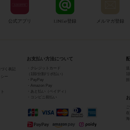
公式アプリ
LINE@登録
メルマガ登録
お支払い方法について
・クレジットカード
送
基づく表記
（1回/分割/リボ払い）
1
リシー
・PayPay
担
・Amazon Pay
・あと払い（ペイディ）
イト
・コンビニ前払い
ご
在
海