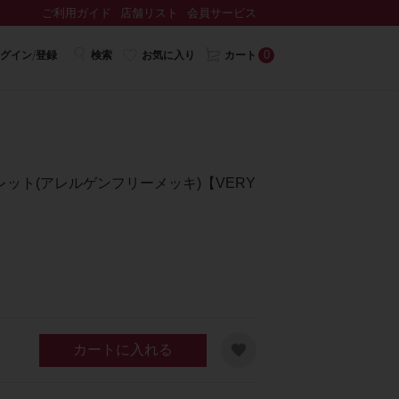
ご利用ガイド
店舗リスト
会員サービス
0
グイン/登録
検索
お気に入り
カート
ット(アレルゲンフリーメッキ)【VERY
カートに入れる