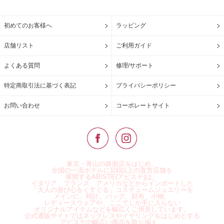
初めてのお客様へ
ラッピング
店舗リスト
ご利用ガイド
よくある質問
修理/サポート
特定商取引法に基づく表記
プライバシーポリシー
お問い合わせ
コーポレートサイト
東京・青山の路面店をはじめ、
全国の一流ホテルに100以上の直営店舗を
展開するABISTE(アビステ)は、
イタリア、フランス、アメリカなどからインポートした
「大人の遊び心をくすぐる」コスチュームジュエリーを
メインに、時計、バッグ、財布、小物、
レディースウェアや、ここでしか手に入らない
オリジナルアイテムなどを幅広くご用意しています。
公式通販サイトではネックレスやイヤリングをはじめとする
アビステの幅広い商品を取り揃え、