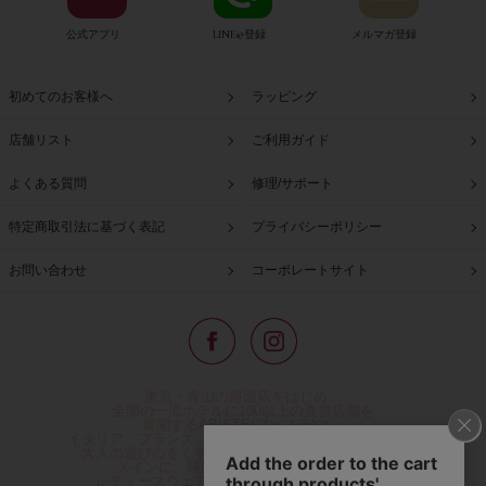
公式アプリ
LINE@登録
メルマガ登録
初めてのお客様へ
ラッピング
店舗リスト
ご利用ガイド
よくある質問
修理/サポート
特定商取引法に基づく表記
プライバシーポリシー
お問い合わせ
コーポレートサイト
東京・青山の路面店をはじめ、
全国の一流ホテルに100以上の直営店舗を
展開するABISTE(アビステ)は、
イタリア、フランス、アメリカなどからインポートした
「大人の遊び心をくすぐる」コスチュームジュエリーを
メインに、時計、バッグ、財布、小物、
レディースウェアや、ここでしか手に入らない