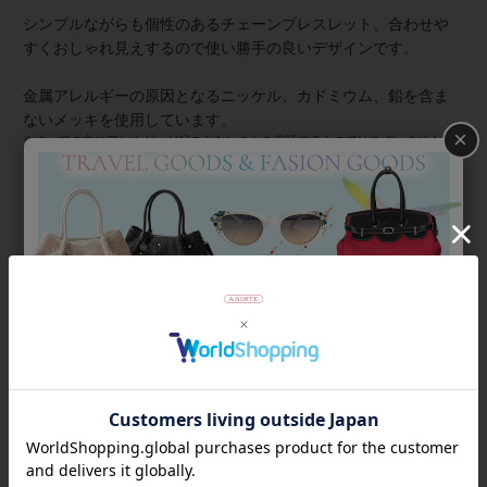
シンプルながらも個性のあるチェーンブレスレット。合わせや
すくおしゃれ見えするので使い勝手の良いデザインです。
金属アレルギーの原因となるニッケル、カドミウム、鉛を含ま
ないメッキを使用しています。
×
※すべての方にアレルギーが起こらないことを保証するものではございません。
また、メッキの持続性は使用頻度や汗・水分・油分など使用・保管環境、体質に
よっても異なります。
★雑誌掲載アイテム★
素敵なあの人6月号
STORY5月号
商品番号
4260003