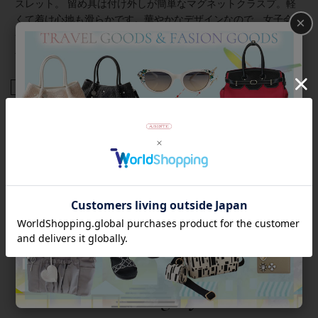
スレット。 留め具は付け外しが簡単なマグネットクラスプ。軽
くて着け心地も滑らかです。華やかなデザインなので、女子会
×
やお買い物はもちろん、オフィス使いやオケージョンシーン、
パーティーシーンにもおすすめです。
商品番号
4250067
返品について
Category