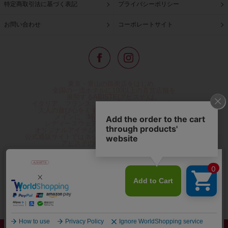
特定商取引法に基づく表記
プライバシーポリシー
お問い合わせ
コーポレートサイト
東京・青山の路面店をはじめ、
全国の一流ホテルに100以上の直営店舗を
展開するABISTE(アビステ)は、
イタリア、フランス、アメリカなどからインポートした
「大人の遊び心をくすぐる」コスチュームジュエリーを
メインに、時計、バッグ、財布、小物、
レディースウェアや、ここでしか手に入らない
オリジナルアイテムなどを幅広くご用意しています。
公式通販サイトではネックレスやイヤリングをはじめとする
アビステの幅広い商品を取り揃え、
人気ランキングやテレビなどメディア着用商品、
雑誌掲載商品情報を紹介するコンテンツ、
プレゼント包装無料や独自のポイント還元
などのサービスをご提供。
心躍るインポートアクセサリーや時計、小物などで、
お客様の日常をほんの少し豊かにし、
夢やときめきを与えられるよう願っています。
◆ギフトラッピング無料/11,000円以上のご注文で送料無料◆
©ABISTE WEB SHOP