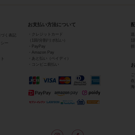
お支払い方法について
・クレジットカード
送
基づく表記
（1回/分割/リボ払い）
1
リシー
・PayPay
担
・Amazon Pay
・あと払い（ペイディ）
イト
・コンビニ前払い
ご
在
海