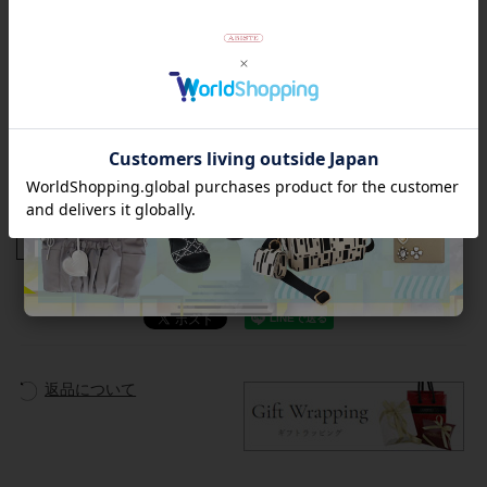
ンドの伝統的な花の紋章で、その由来のデューダー朝にあると
いわれる、歴史ある素晴らしいコインです。また、デューダロ
ーズは「朝のバラ」と言われ、その美しい絵柄は様々な調度品
などにも描かれており、気品の高さから、長い間愛され続けて
います。
★雑誌掲載アイテム★
大人のおしゃれ手帖8月号
商品番号
4180022
返品について