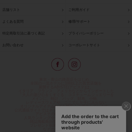
店舗リスト
ご利用ガイド
よくある質問
修理/サポート
特定商取引法に基づく表記
プライバシーポリシー
お問い合わせ
コーポレートサイト
東京・青山の路面店をはじめ、
全国の一流ホテルに100以上の直営店舗を
展開するABISTE(アビステ)は、
イタリア、フランス、アメリカなどからインポートした
「大人の遊び心をくすぐる」コスチュームジュエリーを
メインに、時計、バッグ、財布、小物、
レディースウェアや、ここでしか手に入らない
オリジナルアイテムなどを幅広くご用意しています。
公式通販サイトではネックレスやイヤリングをはじめとする
アビステの幅広い商品を取り揃え、
人気ランキングやテレビなどメディア着用商品、
雑誌掲載商品情報を紹介するコンテンツ、
プレゼント包装無料や独自のポイント還元
などのサービスをご提供。