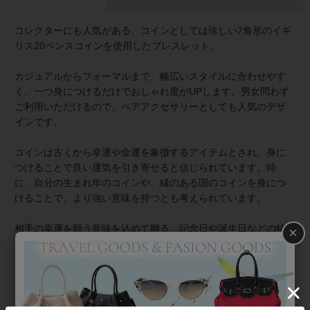
コレクターにも人気がある、コインとしては珍しい7角形のイギ
リス20ペンスコインを使用したブレスレット。
カジュアルからフォーマルまで、幅広いスタイルに合わせやす
く、一つ身につけるだけでおしゃれ度がUPします。 男女問わず
ご利用いただけるので、ペアアクセサリーとしても人気のデザ
インです。
コインは古くから幸運や金運を象徴するアイテムとされ、身に
つけることで良い運気を引き寄せると信じられています。特
に、自分の生まれ年のコインや、縁のある国のコインを身につ
けることで、より強い意味を持つとも考えられています。
相手の幸運を願う意味を込めて贈る、記念日や誕生日などの特
×
別な日のプレゼントとしてもおすすめです。
イギリス20ペンスコインについて
ローズと枝と冠があしらわれたコインは、ヘンリー７世以来、
代々イギリス君主が用いた柄です。デューダローズはイングラ