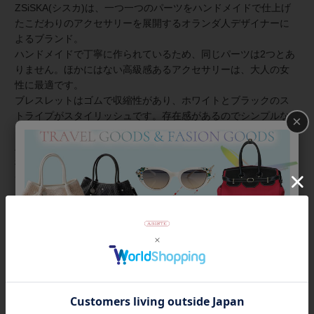
ZSiSKA(シスカ)は、一つ一つのパーツをハンドメイドで仕上げ
たこだわりのアクセサリーを展開するオランダ人デザイナーに
よるブランド。
ハンドメイドで丁寧に作られているため、同じパーツは2つとあ
りません。ほかにはない高級感あるアクセサリーは、大人の女
性に最適です。
ブレスレットはゴムで収縮性があり、ホワイトとブラックのス
トライプがスタイリッシュです。存在感があるのでシンプルな
×
お洋服にもお楽しみいただけます。
土星をイメージして作られたデザインは、色の配色が何とも神
秘的。
金属アレルギーの方でも安心してご利用いただけます。
商品番号
4160022