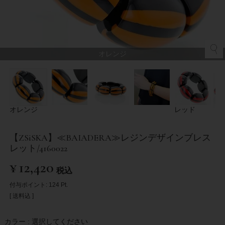
オレンジ
オレンジ
レッド
【ZSiSKA】≪BAIADERA≫レジンデザインブレス
レット/4160022
¥
12,420
税込
付与ポイント:
124
Pt.
送料込
カラー
選択してください