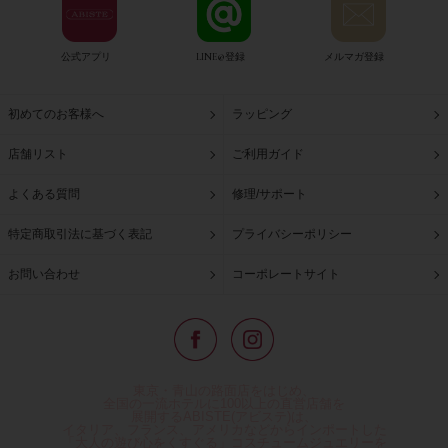
公式アプリ
LINE@登録
メルマガ登録
初めてのお客様へ
ラッピング
店舗リスト
ご利用ガイド
よくある質問
修理/サポート
特定商取引法に基づく表記
プライバシーポリシー
お問い合わせ
コーポレートサイト
東京・青山の路面店をはじめ、
全国の一流ホテルに100以上の直営店舗を
展開するABISTE(アビステ)は、
イタリア、フランス、アメリカなどからインポートした
「大人の遊び心をくすぐる」コスチュームジュエリーを