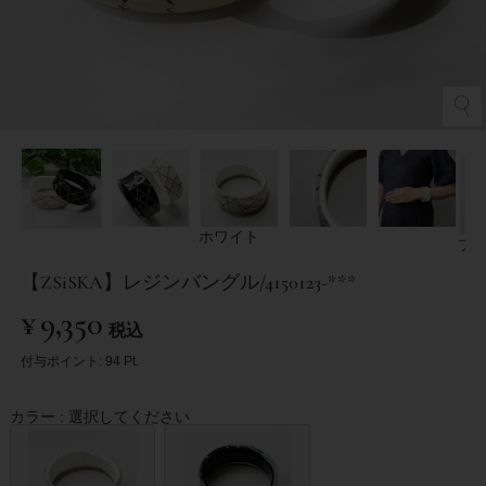
ホワイト
ブ
【ZSiSKA】レジンバングル/4150123-***
¥
9,350
税込
付与ポイント:
94
Pt.
カラー
選択してください