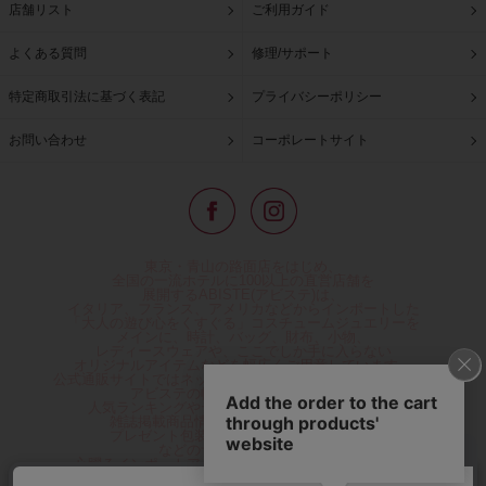
店舗リスト
ご利用ガイド
よくある質問
修理/サポート
特定商取引法に基づく表記
プライバシーポリシー
お問い合わせ
コーポレートサイト
東京・青山の路面店をはじめ、
全国の一流ホテルに100以上の直営店舗を
展開するABISTE(アビステ)は、
イタリア、フランス、アメリカなどからインポートした
「大人の遊び心をくすぐる」コスチュームジュエリーを
メインに、時計、バッグ、財布、小物、
レディースウェアや、ここでしか手に入らない
オリジナルアイテムなどを幅広くご用意しています。
公式通販サイトではネックレスやイヤリングをはじめとする
アビステの幅広い商品を取り揃え、
人気ランキングやテレビなどメディア着用商品、
雑誌掲載商品情報を紹介するコンテンツ、
プレゼント包装無料や独自のポイント還元
などのサービスをご提供。
心躍るインポートアクセサリーや時計、小物などで、
お客様の日常をほんの少し豊かにし、