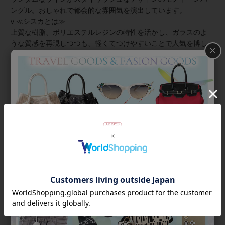
ングル。おしゃれで都会的な雰囲気を演出しています。
v ≪シスカとは≫
上質な樹脂、ポリエステルレジンの特性を活かし、ガラスのよ
うな質感を再現しつつも、軽くてつけやすいことで人気を博し
×
ています。 金属アレルギーの方でも安心してお使いいただけま
す。
商品番号
4150123
返品について