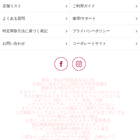
店舗リスト
ご利用ガイド
よくある質問
修理/サポート
特定商取引法に基づく表記
プライバシーポリシー
お問い合わせ
コーポレートサイト
東京・青山の路面店をはじめ、
全国の一流ホテルに100以上の直営店舗を
展開するABISTE(アビステ)は、
イタリア、フランス、アメリカなどからインポートした
「大人の遊び心をくすぐる」コスチュームジュエリーを
メインに、時計、バッグ、財布、小物、
レディースウェアや、ここでしか手に入らない
オリジナルアイテムなどを幅広くご用意しています。
公式通販サイトではネックレスやイヤリングをはじめとする
アビステの幅広い商品を取り揃え、
人気ランキングやテレビなどメディア着用商品、
雑誌掲載商品情報を紹介するコンテンツ、
プレゼント包装無料や独自のポイント還元
などのサービスをご提供。
心躍るインポートアクセサリーや時計、小物などで、