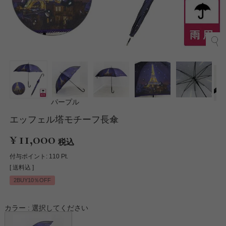
パープル
エッフェル塔モチーフ長傘
¥
11,000
税込
付与ポイント:
110
Pt.
送料込
2BUY10％OFF
カラー
選択してください