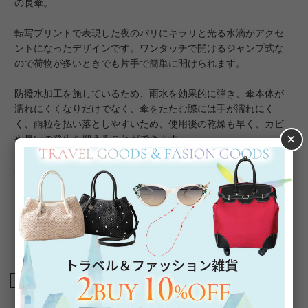
の長傘。
転写プリントで表現した夜のパリにキラリと光る水滴がアクセ
ントになったデザインです。ワンタッチで開けるジャンプ式な
ので荷物が多いときでも片手で簡単に開けられます。
防撥水加工を施しているため、雨水を効果的に弾き、傘本体が
濡れにくくなりだけでなく、傘をたたむ際には手が濡れにく
く、雨粒を払い落としやすいため、使用後の乾燥も早く、カビ
×
や臭いの発生を抑えることができます。
親骨のサイズはゆったりとしていて濡れにくく、長く歩く場合
にも安心の60cmです。
【ギフトラッピングについて】
こちらの商品はラッピング不可商品です。
商品番号
2245013