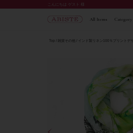
こんにちは ゲスト 様
All Items
Category
Top
雑貨その他
インド製リネン100％プリントデ