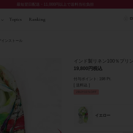
最短翌日配送・11,000円以上で送料当社負担
ロ
Topics
Ranking
ザインストール
インド製リネン100％プリ
19,800
税込
付与ポイント:
198
Pt.
送料込
2BUY10％OFF
イエロー