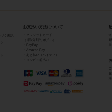
お支払い方法について
・クレジットカード
送
基づく表記
（1回/分割/リボ払い）
1
リシー
・PayPay
担
・Amazon Pay
・あと払い（ペイディ）
イト
・コンビニ前払い
ご
在
海