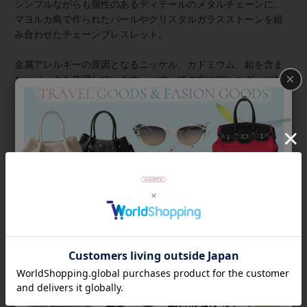
シンプルながらも個性のあるディテールのメタルチェーンに、
マヨルカ島で作られたパールやクリスタルガラスストーンを組
み合わせたチェーンブレスレット。
金属アレルギーの原因となるニッケル、カドミウム、鉛を含ま
×
ないメッキを使用しています。（すべての方にアレルギーが起
こらないことを保証するものではございません。また、メッキ
の持続性は使用頻度や汗・水分・油分など使用環境や体質によ
っても異なります。）
商品番号
4260011
返品について