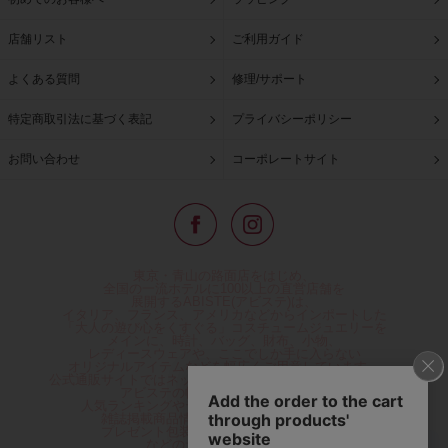
店舗リスト
ご利用ガイド
よくある質問
修理/サポート
特定商取引法に基づく表記
プライバシーポリシー
お問い合わせ
コーポレートサイト
東京・青山の路面店をはじめ、
全国の一流ホテルに100以上の直営店舗を
展開するABISTE(アビステ)は、
イタリア、フランス、アメリカなどからインポートした
「大人の遊び心をくすぐる」コスチュームジュエリーを
メインに、時計、バッグ、財布、小物、
レディースウェアや、ここでしか手に入らない
オリジナルアイテムなどを幅広くご用意しています。
公式通販サイトではネックレスやイヤリングをはじめとする
アビステの幅広い商品を取り揃え、
人気ランキングやテレビなどメディア着用商品、
雑誌掲載商品情報を紹介するコンテンツ、
プレゼント包装無料や独自のポイント還元
などのサービスをご提供。