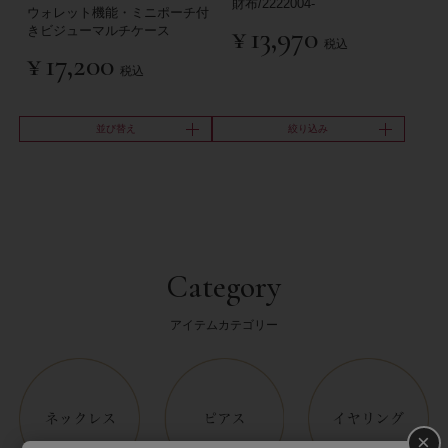
財布/2222004-
ウォレット機能・ミニポーチ付
¥
13,970
きビジューマルチケース
税込
¥
17,200
税込
並び替え
絞り込み
Category
アイテムカテゴリー
×