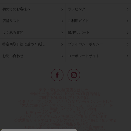
初めてのお客様へ
ラッピング
店舗リスト
ご利用ガイド
よくある質問
修理/サポート
特定商取引法に基づく表記
プライバシーポリシー
お問い合わせ
コーポレートサイト
東京・青山の路面店をはじめ、
全国の一流ホテルに100以上の直営店舗を
展開するABISTE(アビステ)は、
イタリア、フランス、アメリカなどからインポートした
「大人の遊び心をくすぐる」コスチュームジュエリーを
メインに、時計、バッグ、財布、小物、
レディースウェアや、ここでしか手に入らない
オリジナルアイテムなどを幅広くご用意しています。
公式通販サイトではネックレスやイヤリングをはじめとする
アビステの幅広い商品を取り揃え、
人気ランキングやテレビなどメディア着用商品、