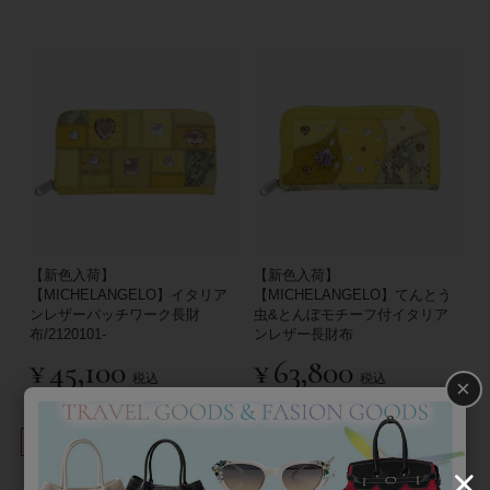
【新色入荷】
【新色入荷】
【MICHELANGELO】イタリア
【MICHELANGELO】てんとう
ンレザーパッチワーク長財
虫&とんぼモチーフ付イタリア
布/2120101-
ンレザー長財布
¥
45,100
¥
63,800
税込
税込
×
並び替え
絞り込み