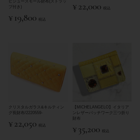
ビジュースモール財布(ストラッ
¥
22,000
プ付き)
税込
¥
19,800
税込
クリスタルガラス&キルティン
【MICHELANGELO】イタリア
グ長財布/2220559-
ンレザーパッチワーク三つ折り
財布
¥
22,050
税込
¥
35,200
税込