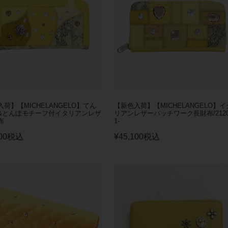
荷】【MICHELANGELO】てん
【新色入荷】【MICHELANGELO】イ
&とんぼモチーフ付イタリアンレザ
リアンレザーパッチワーク長財布/2120
布
1-
00
税込
¥
45,100
税込