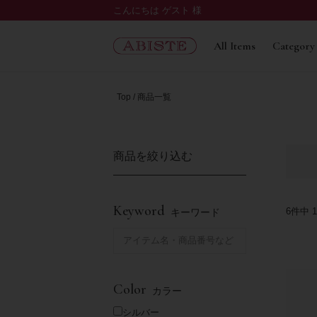
こんにちは ゲスト 様
All Items
Category
Top
商品一覧
商品を絞り込む
Keyword
6
件中
1
キーワード
Color
カラー
シルバー