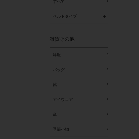
すべて
ベルトタイプ
雑貨その他
洋服
バッグ
靴
アイウェア
傘
季節小物