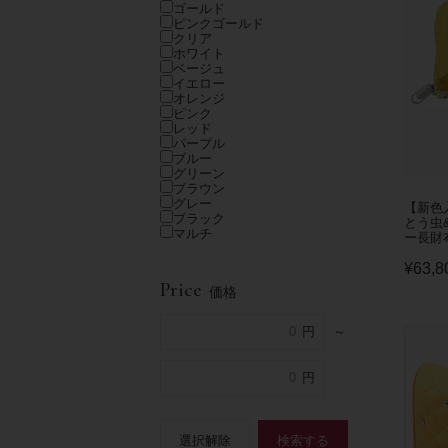
ゴールド
ピンクゴールド
クリア
ホワイト
ベージュ
イエロー
オレンジ
ピンク
レッド
パープル
ブルー
グリーン
ブラウン
グレー
【新色入
ブラック
とう虫
マルチ
ー長財
¥
63,8
Price
価格
～