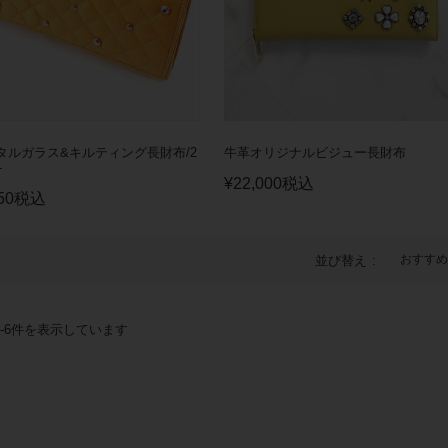
タルガラス&キルティング長財布/2
牛革オリジナルビジュー長財布
-
¥
22,000
税込
50
税込
おすすめ
並び替え
-
6