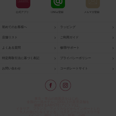
公式アプリ
LINE@登録
メルマガ登録
初めてのお客様へ
ラッピング
店舗リスト
ご利用ガイド
よくある質問
修理/サポート
特定商取引法に基づく表記
プライバシーポリシー
お問い合わせ
コーポレートサイト
東京・青山の路面店をはじめ、
全国の一流ホテルに100以上の直営店舗を
展開するABISTE(アビステ)は、
イタリア、フランス、アメリカなどからインポートした
「大人の遊び心をくすぐる」コスチュームジュエリーを
メインに、時計、バッグ、財布、小物、