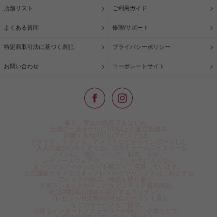
店舗リスト
ご利用ガイド
よくある質問
修理/サポート
特定商取引法に基づく表記
プライバシーポリシー
お問い合わせ
コーポレートサイト
東京・青山の路面店をはじめ、
全国の一流ホテルに100以上の直営店舗を
展開するABISTE(アビステ)は、
イタリア、フランス、アメリカなどからインポートした
「大人の遊び心をくすぐる」コスチュームジュエリーを
メインに、時計、バッグ、財布、小物、
レディースウェアや、ここでしか手に入らない
オリジナルアイテムなどを幅広くご用意しています。
公式通販サイトではネックレスやイヤリングをはじめとする
アビステの幅広い商品を取り揃え、
人気ランキングやテレビなどメディア着用商品、
雑誌掲載商品情報を紹介するコンテンツ、
プレゼント包装無料や独自のポイント還元
などのサービスをご提供。
心躍るインポートアクセサリーや時計、小物などで、