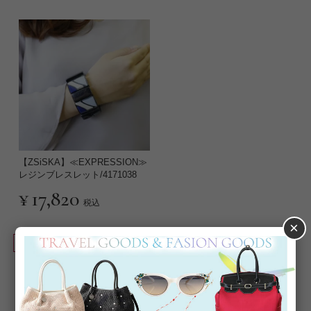
【ZSiSKA】≪EXPRESSION≫
レジンブレスレット/4171038
¥
17,820
税込
×
並び替え
絞り込み