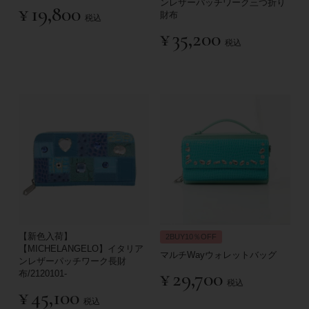
ンレザーパッチワーク三つ折り
¥
19,800
財布
税込
¥
35,200
税込
【新色入荷】
2BUY10％OFF
【MICHELANGELO】イタリア
マルチWayウォレットバッグ
ンレザーパッチワーク長財
¥
29,700
布/2120101-
税込
¥
45,100
税込