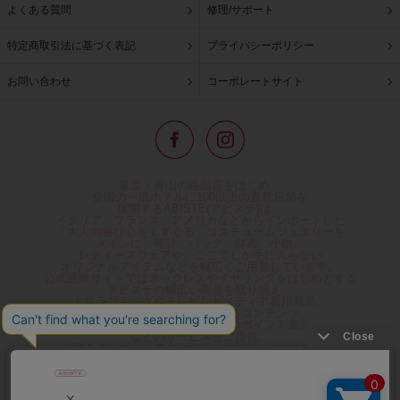
よくある質問
修理/サポート
特定商取引法に基づく表記
プライバシーポリシー
お問い合わせ
コーポレートサイト
東京・青山の路面店をはじめ、
全国の一流ホテルに100以上の直営店舗を
展開するABISTE(アビステ)は、
イタリア、フランス、アメリカなどからインポートした
「大人の遊び心をくすぐる」コスチュームジュエリーを
メインに、時計、バッグ、財布、小物、
レディースウェアや、ここでしか手に入らない
オリジナルアイテムなどを幅広くご用意しています。
公式通販サイトではネックレスやイヤリングをはじめとする
アビステの幅広い商品を取り揃え、
人気ランキングやテレビなどメディア着用商品、
雑誌掲載商品情報を紹介するコンテンツ、
プレゼント包装無料や独自のポイント還元
などのサービスをご提供。
心躍るインポートアクセサリーや時計、小物などで、
お客様の日常をほんの少し豊かにし、
夢やときめきを与えられるよう願っています。
◆ギフトラッピング無料/11,000円以上のご注文で送料無料◆