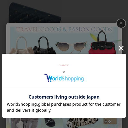
×
クリスタルガラス&キルティン
グ長財布/2220559-
¥
22,050
税込
並び替え
絞り込み