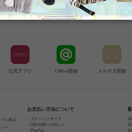
公式アプリ
LINE@登録
メルマガ登録
お支払い方法について
・クレジットカード
送
基づく表記
（1回/分割/リボ払い）
1
リシー
・PayPay
担