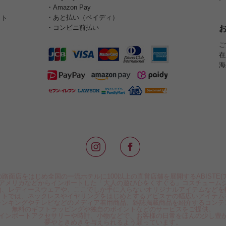
・Amazon Pay
・あと払い（ペイディ）
イト
・コンビニ前払い
ご
在
海
路面店をはじめ全国の一流ホテルに100以上の直営店舗を展開するABISTE(
アメリカなどからインポートした「大人の遊び心をくすぐる」コスチューム
物、レディースウェアや、ここでしか手に入らないオリジナルアイテムなどを
イトでは、ネックレスやイヤリングをはじめとするアビステの幅広いアイテム
ランキングやテレビなどのメディア着用商品、雑誌掲載商品を紹介するコンテ
無料のギフトラッピングや独自のポイントなどのサービスをご提供。
インポートアクセサリーや時計、小物などで、お客様の日常をほんの少し豊
夢やときめきを与えられるよう願っています。