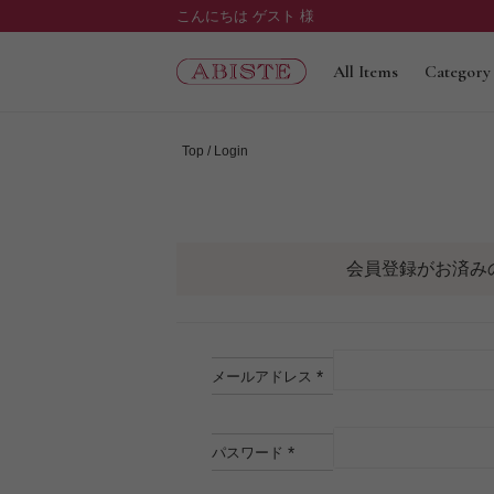
こんにちは ゲスト 様
All Items
Category
Top
Login
会員登録がお済み
メールアドレス
(必
須)
パスワード
(必
須)