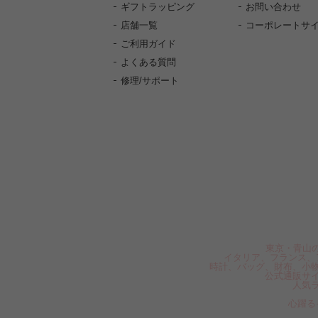
ギフトラッピング
お問い合わせ
店舗一覧
コーポレートサ
ご利用ガイド
よくある質問
修理/サポート
東京・青山の
イタリア、フランス、
時計、バッグ、財布、小
公式通販サ
人気
心躍る