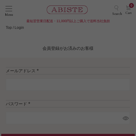
0
Cart
Search
Menu
最短翌営業日配送・11,000円以上ご購入で送料当社負担
Top
Login
会員登録がお済みのお客様
メールアドレス
(
必
須
)
パスワード
(
必
須
)