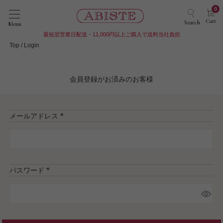
0
Cart
Search
Menu
最短翌営業日配送・11,000円以上ご購入で送料当社負担
Top
Login
会員登録がお済みのお客様
メールアドレス
(
必
須
)
パスワード
(
必
須
)