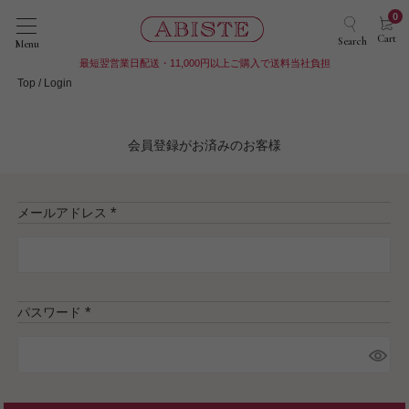
0
Cart
Search
Menu
最短翌営業日配送・11,000円以上ご購入で送料当社負担
Top
Login
会員登録がお済みのお客様
メールアドレス
(
必
須
)
パスワード
(
必
須
)