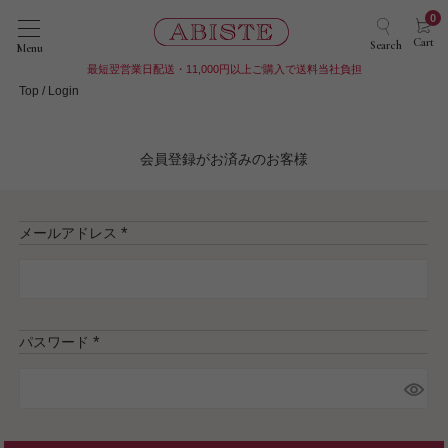
0
Cart
Search
Menu
最短翌営業日配送・11,000円以上ご購入で送料当社負担
Top
Login
会員登録がお済みのお客様
メールアドレス
(
必
須
)
パスワード
(
必
須
)