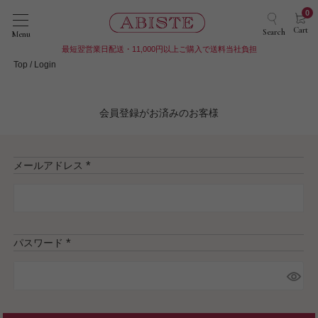
0
Cart
Search
Menu
最短翌営業日配送・11,000円以上ご購入で送料当社負担
Top
Login
会員登録がお済みのお客様
メールアドレス
(
必
須
)
パスワード
(
必
須
)