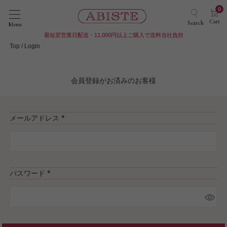
0
Cart
Search
Menu
最短翌営業日配送・11,000円以上ご購入で送料当社負担
Top
Login
会員登録がお済みのお客様
メールアドレス
(
必
須
)
パスワード
(
必
須
)