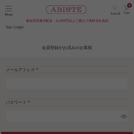
0
Cart
Search
Menu
最短翌営業日配送・11,000円以上ご購入で送料当社負担
Top
Login
会員登録がお済みのお客様
メールアドレス
(
必
須
)
パスワード
(
必
須
)