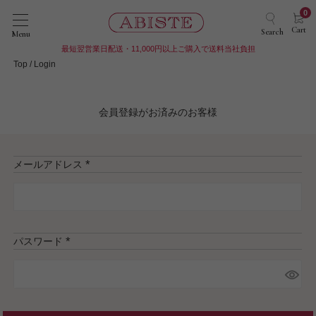
0
Cart
Search
Menu
最短翌営業日配送・11,000円以上ご購入で送料当社負担
Top
Login
会員登録がお済みのお客様
メールアドレス
(
必
須
)
パスワード
(
必
須
)