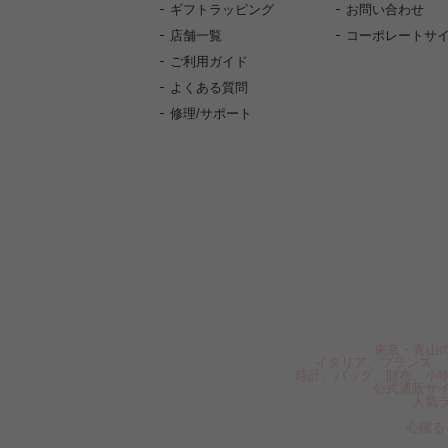
ギフトラッピング
お問い合わせ
店舗一覧
コーポレートサ
ご利用ガイド
よくある質問
修理/サポート
東京・青山の
イタリア、フランス、
時計、バッグ、財布、小
公式通販サ
人気
心躍る