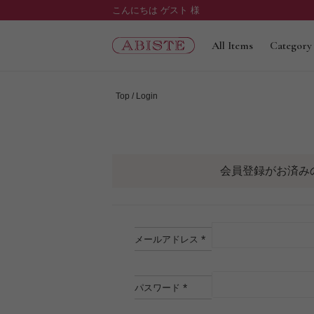
こんにちは ゲスト 様
All Items
Category
Top
Login
会員登録がお済み
メールアドレス
(必
須)
パスワード
(必
須)