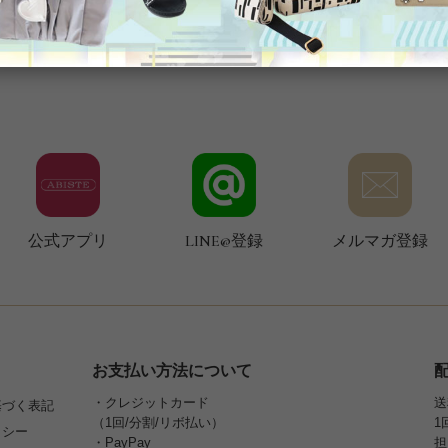
公式アプリ
LINE@登録
メルマガ登録
お支払い方法について
・クレジットカード
送
基づく表記
（1回/分割/リボ払い）
1
リシー
・PayPay
担