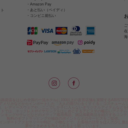
・Amazon Pay
・あと払い（ペイディ）
イト
・コンビニ前払い
ご
在
海
路面店をはじめ全国の一流ホテルに100以上の直営店舗を展開するABISTE(
アメリカなどからインポートした「大人の遊び心をくすぐる」コスチューム
物、レディースウェアや、ここでしか手に入らないオリジナルアイテムなどを
イトでは、ネックレスやイヤリングをはじめとするアビステの幅広いアイテム
ランキングやテレビなどのメディア着用商品、雑誌掲載商品を紹介するコンテ
無料のギフトラッピングや独自のポイントなどのサービスをご提供。
インポートアクセサリーや時計、小物などで、お客様の日常をほんの少し豊
夢やときめきを与えられるよう願っています。