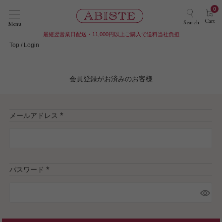
0
Cart
Search
Menu
最短翌営業日配送・11,000円以上ご購入で送料当社負担
Top
Login
会員登録がお済みのお客様
メールアドレス
(
必
須
)
パスワード
(
必
須
)