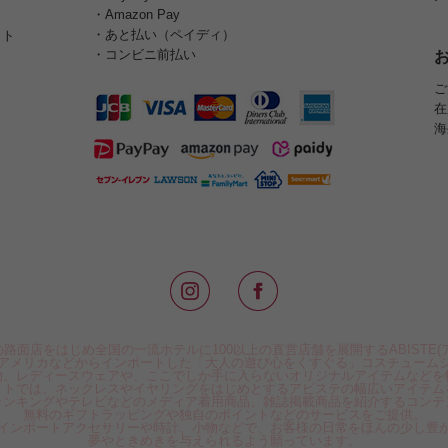
・Amazon Pay
・あと払い（ペイディ）
イト
・コンビニ前払い
ご
在
海
路面店をはじめ全国の一流ホテルに100以上の直営店舗を展開するABISTE(
アメリカなどからインポートした「大人の遊び心をくすぐる」コスチューム
物、レディースウェアや、ここでしか手に入らないオリジナルアイテムなどを
イトでは、ネックレスやイヤリングをはじめとするアビステの幅広いアイテム
ランキングやテレビなどのメディア着用商品、雑誌掲載商品を紹介するコンテ
無料のギフトラッピングや独自のポイントなどのサービスをご提供。
インポートアクセサリーや時計、小物などで、お客様の日常をほんの少し豊
夢やときめきを与えられるよう願っています。