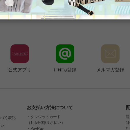
公式アプリ
LINE@登録
メルマガ登録
お支払い方法について
・クレジットカード
送
基づく表記
（1回/分割/リボ払い）
1
リシー
・PayPay
担