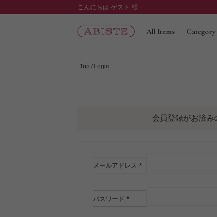
こんにちは ゲスト 様
All Items
Category
Top
Login
会員登録がお済み
メールアドレス
(必
須)
パスワード
(必
須)