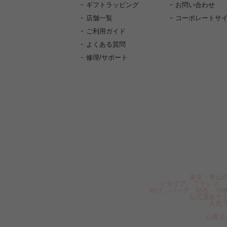
ギフトラッピング
お問い合わせ
店舗一覧
コーポレートサ
ご利用ガイド
よくある質問
修理/サポート
東京・青山の
イタリア、フランス、
時計、バッグ、財布、小
公式通販サ
人気
心躍る