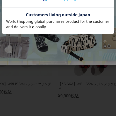
SKA】≪BLISS≫レジンイヤリング
【ZSiSKA】≪BLISS≫レジンフック
ス
00
税込
¥
9,900
税込