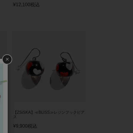
¥
12,100
税込
×
ング
【ZSiSKA】≪BLISS≫レジンフックピア
ス
¥
9,900
税込