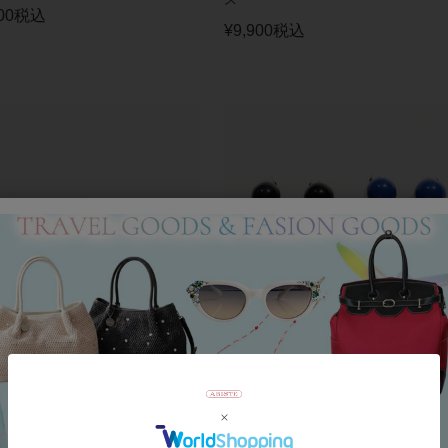
00
税込
¥
9,900
税込
SKA】≪BLISS≫レジンフックピア
【ZSiSKA】≪BLISS≫レジンイヤリ
¥
12,100
税込
0
税込