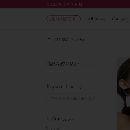
こんにちは ゲスト 様
All Items
Category
Top
ZSiSKA（シスカ）
商品を絞り込む
Keyword
キーワード
Color
カラー
シルバー