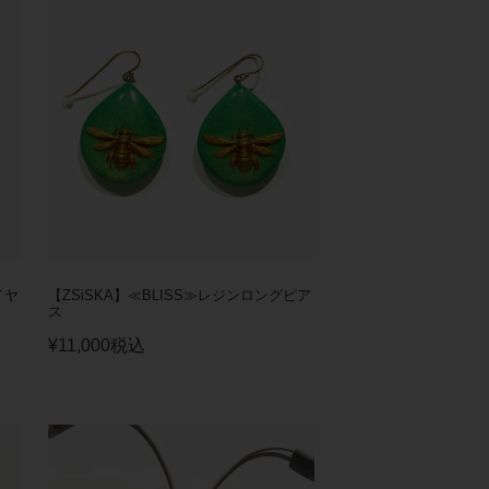
イヤ
【ZSiSKA】≪BLISS≫レジンロングピア
ス
¥
11,000
税込