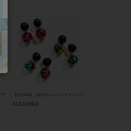
ピア
【ZSiSKA】≪BLISS≫レジンイヤリング
¥
12,100
税込