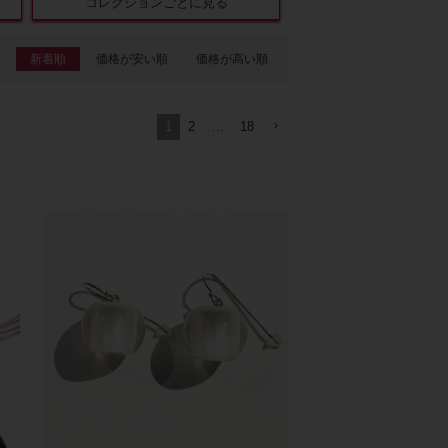
コレクションごとに見る
新着順
価格が安い順
価格が高い順
1
2
…
18