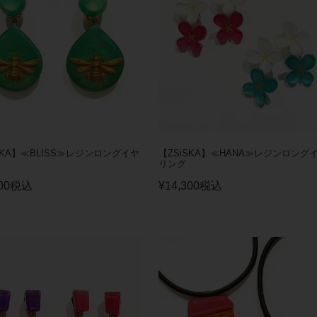
SKA】≪BLISS≫レジンロングイヤ
【ZSiSKA】≪HANA≫レジンロング
リング
00
税込
¥
14,300
税込