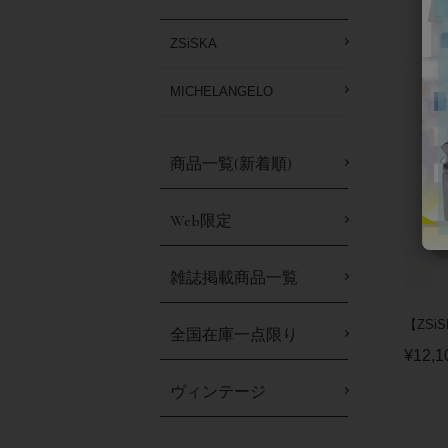
ZSiSKA
MICHELANGELO
商品一覧(新着順)
Web限定
雑誌掲載商品一覧
【ZSi
全国在庫一点限り
¥
12,1
ヴィンテージ