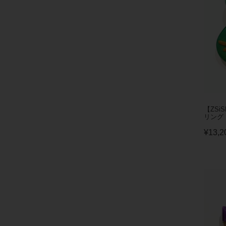
【ZSi
リング
¥
13,2