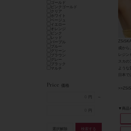
ゴールド
ピンクゴールド
クリア
ホワイト
ベージュ
イエロー
オレンジ
ピンク
レッド
ZSi
パープル
ブルー
成から
グリーン
レジン
ブラウン
グレー
スカの
ブラック
ような
マルチ
日本で
Price
価格
>>ZS
～
▼商品