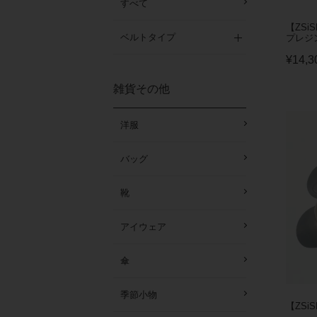
すべて
【ZSi
ベルトタイプ
プレジ
¥
14,3
雑貨その他
洋服
バッグ
靴
アイウェア
傘
季節小物
【ZSi