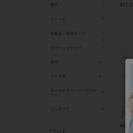
¥
12,1
帽子
ストール
化粧品・美容グッズ
ステーショナリー
財布
ケース類
キーホルダー・バッグチャ
ーム
インテリア
【ZSi
ス
¥
9,90
ブランド