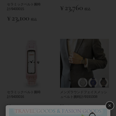
セラミックベルト腕時
¥
23,760
計/9400015
税込
¥
23,100
税込
セラミックベルト腕時
メンズラウンドフェイスメッシ
計/9400016
ュベルト腕時計/9191008
¥
25,200
¥
27,500
×
税込
税込