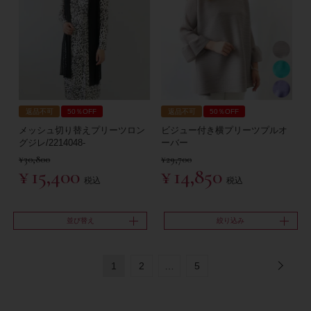
返品不可
50％OFF
返品不可
50％OFF
メッシュ切り替えプリーツロン
ビジュー付き横プリーツプルオ
グジレ/2214048-
ーバー
¥
30,800
¥
29,700
¥
15,400
¥
14,850
税込
税込
並び替え
絞り込み
1
2
…
5