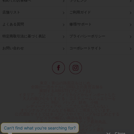
初めてのお客様へ
ラッピング
店舗リスト
ご利用ガイド
よくある質問
修理/サポート
特定商取引法に基づく表記
プライバシーポリシー
お問い合わせ
コーポレートサイト
東京・青山の路面店をはじめ、
全国の一流ホテルに100以上の直営店舗を
展開するABISTE(アビステ)は、
イタリア、フランス、アメリカなどからインポートした
「大人の遊び心をくすぐる」コスチュームジュエリーを
メインに、時計、バッグ、財布、小物、
レディースウェアや、ここでしか手に入らない
オリジナルアイテムなどを幅広くご用意しています。
公式通販サイトではネックレスやイヤリングをはじめとする
アビステの幅広い商品を取り揃え、
人気ランキングやテレビなどメディア着用商品、
雑誌掲載商品情報を紹介するコンテンツ、
プレゼント包装無料や独自のポイント還元
などのサービスをご提供。