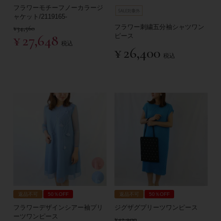
フラワーモチーフノーカラージ
ャケット/2119165-
フラワー刺繍五分袖シャツワン
¥
34,560
¥
27,648
ピース
税込
¥
26,400
税込
返品不可
50％OFF
返品不可
50％OFF
フラワーデザインシアー袖プリ
ジグザグプリーツワンピース
ーツワンピース
¥
42,900