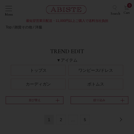
0
Cart
Search
Menu
最短翌営業日配送・11,000円以上ご購入で送料当社負担
Top
雑貨その他
洋服
TREND EDIT
▼アイテム
トップス
ワンピース/ドレス
カーディガン
ボトムス
並び替え
絞り込み
1
2
…
5