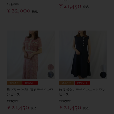
¥
21,450
¥
44,000
税込
¥
22,000
税込
返品不可
50％OFF
返品不可
50％OFF
縦プリーツ切り替えデザインワ
飾りボタンデザインニットワン
ンピース
ピース
¥
42,900
¥
42,900
¥
21,450
¥
21,450
税込
税込