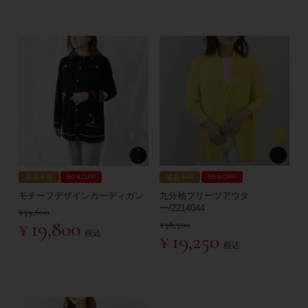
返品不可
50％OFF
返品不可
50％OFF
モチーフデザインカーディガン
九分袖プリーツアウタ
ー/2214044
¥
39,600
¥
19,800
¥
38,500
税込
¥
19,250
税込