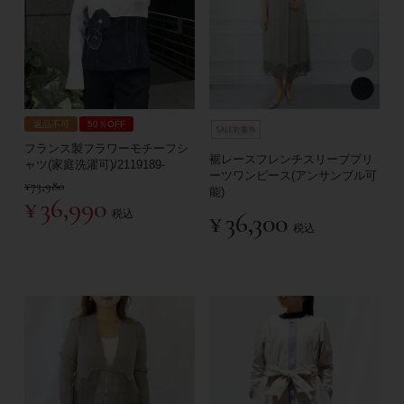
返品不可
50％OFF
フランス製フラワーモチーフシ
裾レースフレンチスリーブプリ
ャツ(家庭洗濯可)/2119189-
ーツワンピース(アンサンブル可
¥
73,980
能)
¥
36,990
¥
36,300
税込
税込