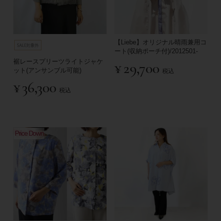
【Liebe】オリジナル晴雨兼用コ
ート(収納ポーチ付)/2012501-
裾レースプリーツライトジャケ
¥
29,700
ット(アンサンブル可能)
税込
¥
36,300
税込
Price Down