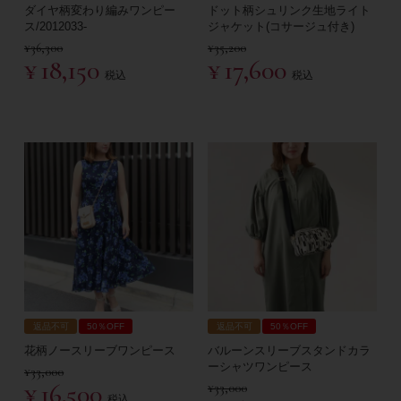
ダイヤ柄変わり編みワンピー
ドット柄シュリンク生地ライト
ス/2012033-
ジャケット(コサージュ付き)
¥
36,300
¥
35,200
¥
18,150
¥
17,600
税込
税込
返品不可
50％OFF
返品不可
50％OFF
花柄ノースリーブワンピース
バルーンスリーブスタンドカラ
ーシャツワンピース
¥
33,000
¥
16,500
¥
33,000
税込