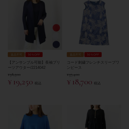
返品不可
50％OFF
返品不可
50％OFF
【アンサンブル可能】長袖プリ
コード刺繍フレンチスリーブワ
ーツアウター/2214042
ンピース
¥
38,500
¥
37,400
¥
19,250
¥
18,700
税込
税込