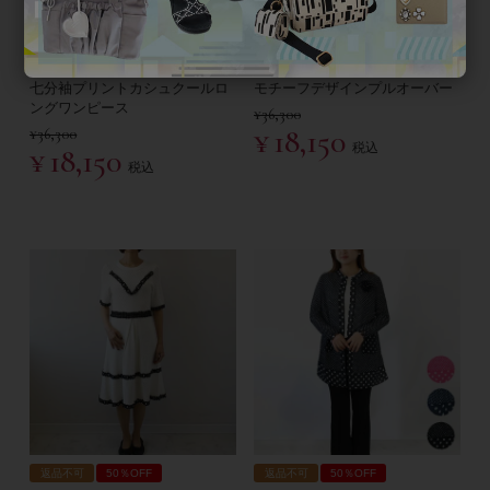
返品不可
50％OFF
返品不可
50％OFF
七分袖プリントカシュクールロ
モチーフデザインプルオーバー
ングワンピース
¥
36,300
¥
18,150
¥
36,300
税込
¥
18,150
税込
返品不可
50％OFF
返品不可
50％OFF