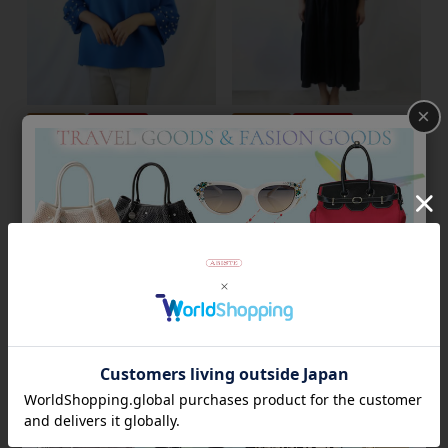
×
返品不可
50％OFF
返品不可
50％OFF
パールデザインプリーツプルオ
変形プリーツワンピース
ーバー
¥
36,300
¥
18,150
¥
37,400
税込
¥
18,700
税込