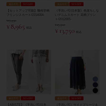
返品不可
50％OFF
返品不可
50％OFF
【セットアップ可能】幾何学柄
《手洗い可/日本製》色落ちしな
フリンジスカート/2214004-
いデニムスカート 花柄プリン
ト/2012005-
¥
17,930
¥
8,965
¥
27,500
税込
¥
13,750
税込
返品不可
50％OFF
返品不可
50％OFF
【ABISTE】《手洗い可/日本
《手洗い可》サイドプリーツ＆