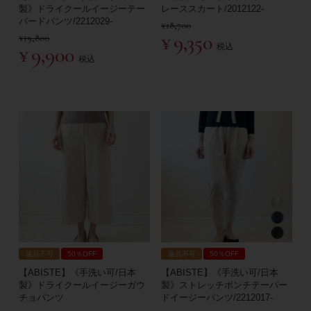
製》ドライクールイージーテー
レーススカート/2012122-
パードパンツ/2212029-
¥
18,700
¥
9,350
¥
19,800
税込
¥
9,900
税込
返品不可
50％OFF
返品不可
50％OFF
【ABISTE】《手洗い可/日本
【ABISTE】《手洗い可/日本
製》ドライクールイージーガウ
製》ストレッチポンチテーパー
チョパンツ
ドイージーパンツ/2212017-