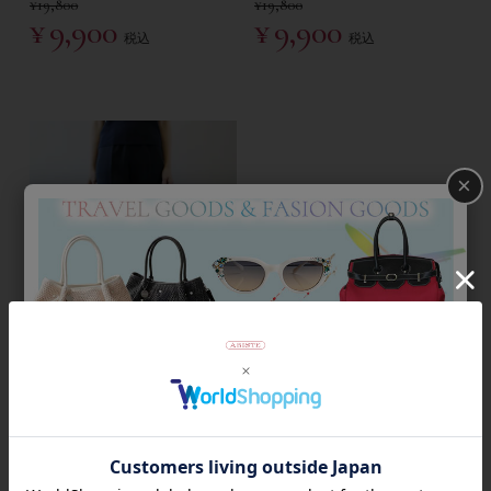
¥
19,800
¥
19,800
¥
9,900
¥
9,900
税込
税込
×
返品不可
50％OFF
【ABISTE】《手洗い可/日本
製》マカロンエアーセミフレア
イージーパンツ/2212018-
¥
22,000
¥
11,000
税込