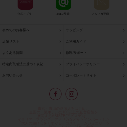
公式アプリ
LINE@登録
メルマガ登録
初めてのお客様へ
ラッピング
店舗リスト
ご利用ガイド
よくある質問
修理/サポート
特定商取引法に基づく表記
プライバシーポリシー
お問い合わせ
コーポレートサイト
東京・青山の路面店をはじめ、
全国の一流ホテルに100以上の直営店舗を
展開するABISTE(アビステ)は、
イタリア、フランス、アメリカなどからインポートした
「大人の遊び心をくすぐる」コスチュームジュエリーを
メインに、時計、バッグ、財布、小物、