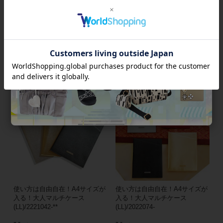
キラキラボールペン/2421016
ボールペン/2421014
¥
12,420
¥
6,480
税込
税込
使い方は自由自在！A4サイズが
使い方は自由自在！A4サイズが
入る！大人マルチケース
入る！大人マルチケース
(LL)/2221042-**
(LL)/2022074-