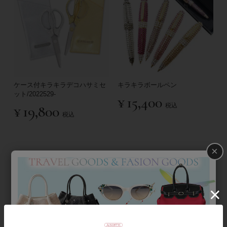
ケース付キラキラデコハサミセ
キラキラボールペン
ット/2022529-
¥
15,400
税込
¥
19,800
税込
×