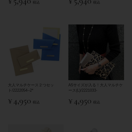
¥
5,940
¥
5,940
税込
税込
大人マルチケース２つセッ
A5サイズが入る！大人マルチケ
ト/2222054--2*
ース(L)/2221033-
¥
4,950
¥
4,950
税込
税込