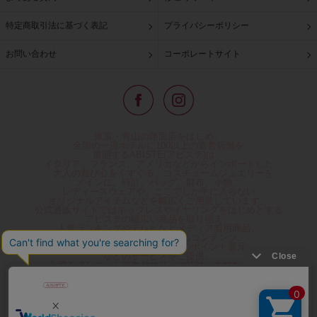
特定商取引法に基づく表記
プライバシーポリシー
お問い合わせ
コーポレートサイト
東京・青山の路面店をはじめ、
全国の一流ホテルに100以上の直営店舗を
展開するABISTE(アビステ)は、
イタリア、フランス、アメリカなどからインポートした
「大人の遊び心をくすぐる」コスチュームジュエリーを
メインに、時計、バッグ、財布、小物、
レディースウェアや、ここでしか手に入らない
オリジナルアイテムなどを幅広くご用意しています。
公式通販サイトではネックレスやイヤリングをはじめとする
アビステの幅広い商品を取り揃え、
人気ランキングやテレビなどメディア着用商品、
雑誌掲載商品情報を紹介するコンテンツ、
プレゼント包装無料や独自のポイント還元
などのサービスをご提供。
心躍るインポートアクセサリーや時計、小物などで、
お客様の日常をほんの少し豊かにし、
夢やときめきを与えられるよう願っています。
◆ギフトラッピング無料/11,000円以上のご注文で送料無料◆