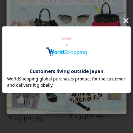
¥
13,200
税込
ップシャイニースニーカー
¥
19,800
税込
ショート丈ビジューニットブー
2BUY10％OFF
ツ
牛革レザーシャイニーモカシン
¥
25,300
¥
25,300
税込
税込