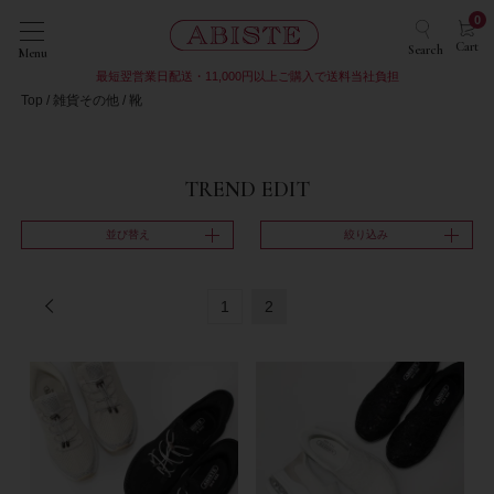
0
Cart
Search
Menu
最短翌営業日配送・11,000円以上ご購入で送料当社負担
Top
雑貨その他
靴
TREND EDIT
並び替え
絞り込み
1
2