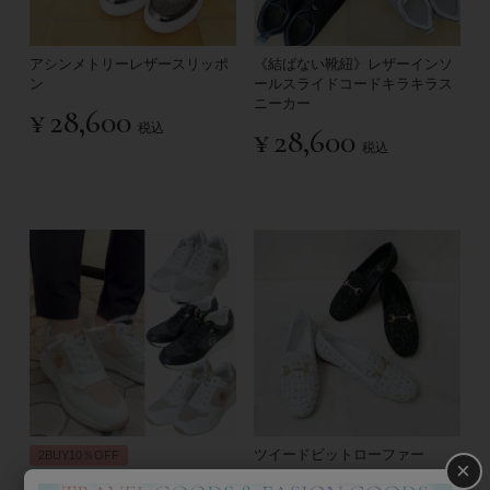
アシンメトリーレザースリッポ
《結ばない靴紐》レザーインソ
ン
ールスライドコードキラキラス
ニーカー
¥
28,600
税込
¥
28,600
税込
ツイードビットローファー
2BUY10％OFF
×
《結ばない靴紐》美脚ヒールア