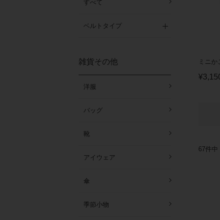
すべて
ベルトタイプ
雑貨その他
ミニかご
¥
3,15
洋服
バッグ
靴
67
件中
アイウェア
傘
季節小物