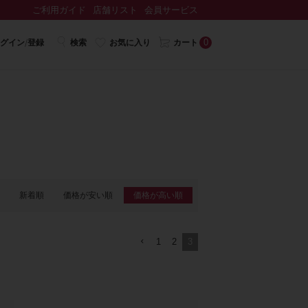
ご利用ガイド
店舗リスト
会員サービス
0
グイン/登録
検索
お気に入り
カート
新着順
価格が安い順
価格が高い順
1
2
3