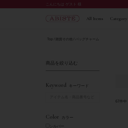
こんにちは ゲスト 様
All Items
Category
Top
雑貨その他
バッグチャーム
商品を絞り込む
Keyword
キーワード
67
件中
Color
カラー
シルバー