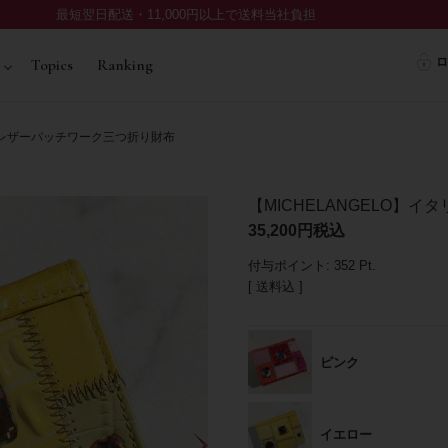
最短翌日配送・11,000円以上で送料当社負担
ロ
Topics
Ranking
アンレザーパッチワーク三つ折り財布
【MICHELANGELO】
35,200
税込
付与ポイント:
352
Pt.
送料込
ピンク
イエロー