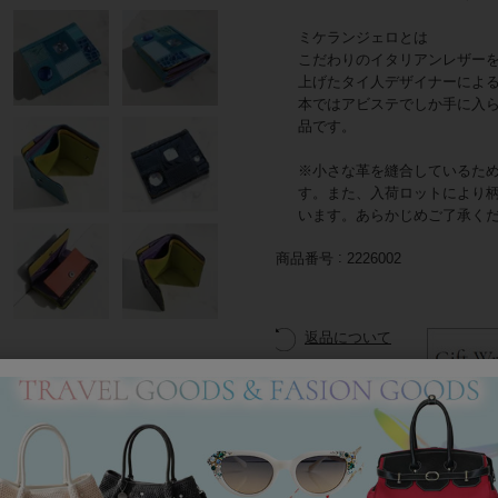
ミケランジェロとは
こだわりのイタリアンレザー
上げたタイ人デザイナーによ
本ではアビステでしか手に入
品です。
※小さな革を縫合しているた
す。また、入荷ロットにより
います。あらかじめご了承く
商品番号
2226002
返品について